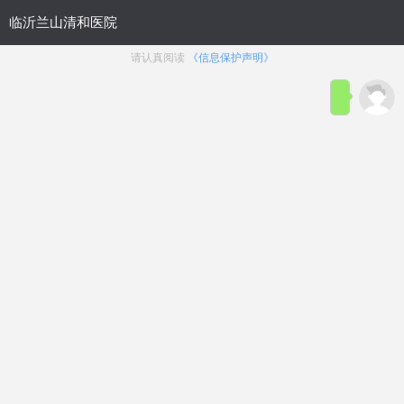
医院概况
|
生殖整形科
|
性功能障碍
|
疾病导航
临沂割包皮医院？>25岁
生殖整
割包皮晚么？
形科
临沂包皮手术多少钱？割
包皮去什么医院
临沂治疗包皮过长哪好-专
业割包皮医院
包皮包茎
包皮太长
割包皮费用
包皮龟头炎
包皮环切