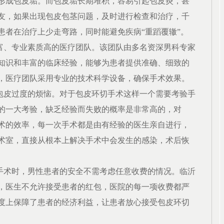
形成包皮垢。而包皮垢长期堆积，容易引起包皮炎，甚
友，如果出现包皮包茎问题，及时进行检查和治疗，千
患者在治疗上少走弯路，同时能避免疾病“重蹈覆辙”。
富、专业素质高的医疗团队。该团队由多名资深男科专家
知识和丰富的临床经验，能够为患者提供准确、细致的
，医疗团队采用专业的技术科学设备，确保手术效果。
包皮过度的烦恼。对于包皮环切手术这样一个需要考验手
的一大考验，缺乏经验而失败的概率是非常高的，对
术的效率，每一次手术都是由有经验的医生亲自进行，
术室，直接从根本上解决手术中会发生的感染，术后恢
手术时，男性患者的安全不需考虑任意收费的情况。
临沂
，医生不允许接受患者的红包，医院的每一项收费都严
度上保障了患者的经济利益，让患者放心接受包皮环切