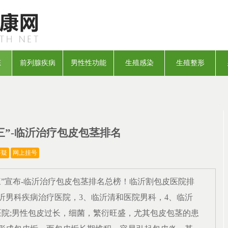
态
前列腺疾病
男性性功能
生殖感染
生殖整形
三”-临沂治疗包皮包茎排名
答疑
网上挂号
三
”宣布-
临沂
治疗包皮包茎排名总榜！
临沂
割包皮医院排
沂
男科疾病治疗医院，
3、
临沂清和
医院男科，
4、
临沂
医院
;男性包皮过长，细菌，繁衍旺盛，尤其包皮包茎的患