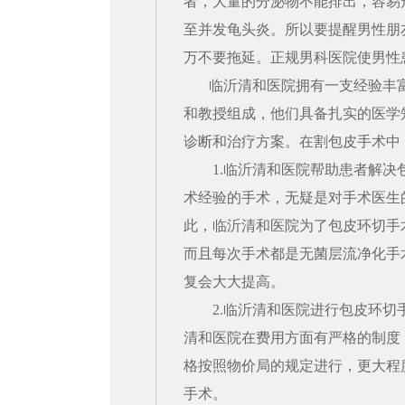
者，大量的分泌物不能排出，容易
至并发龟头炎。所以要提醒男性朋
万不要拖延。正规男科医院使男性
临沂清和
医院拥有一支经验丰
和教授组成，他们具备扎实的医学
诊断和治疗方案。在割包皮手术中
1.
临沂清和
医院帮助患者解决
术经验的手术，无疑是对手术医生
此，
临沂清和
医院为了包皮环切手
而且每次手术都是无菌层流净化手
复会大大提高。
2.
临沂清和
医院进行包皮环切
清和
医院在费用方面有严格的制度
格按照物价局的规定进行，更大程
手术。