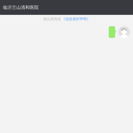
医院概况
|
生殖整形科
|
性功能障碍
|
疾病导航
临沂割包皮医院？>25岁
生殖整
割包皮晚么？
形科
临沂包皮手术多少钱？割
包皮去什么医院
临沂治疗包皮过长哪好-专
业割包皮医院
包皮包茎
包皮太长
割包皮费用
包皮龟头炎
包皮环切