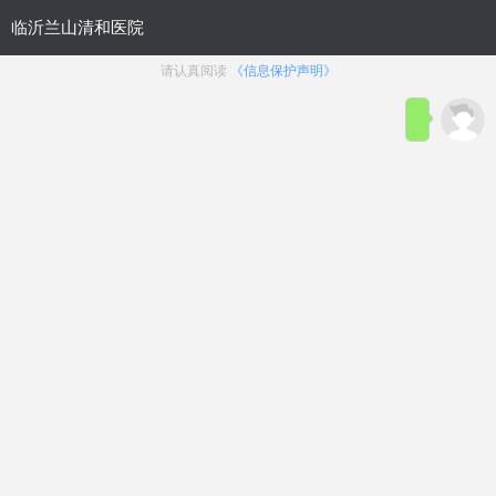
医院概况
|
生殖整形科
|
性功能障碍
|
疾病导航
临沂割包皮医院？>25岁
生殖整
割包皮晚么？
形科
临沂包皮手术多少钱？割
包皮去什么医院
临沂治疗包皮过长哪好-专
业割包皮医院
包皮包茎
包皮太长
割包皮费用
包皮龟头炎
包皮环切