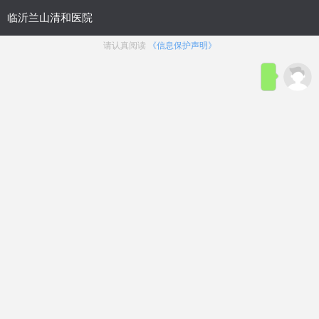
医院概况
|
生殖整形科
|
性功能障碍
|
疾病导航
临沂割包皮医院？>25岁
生殖整
割包皮晚么？
形科
临沂包皮手术多少钱？割
包皮去什么医院
临沂治疗包皮过长哪好-专
业割包皮医院
包皮包茎
包皮太长
割包皮费用
包皮龟头炎
包皮环切